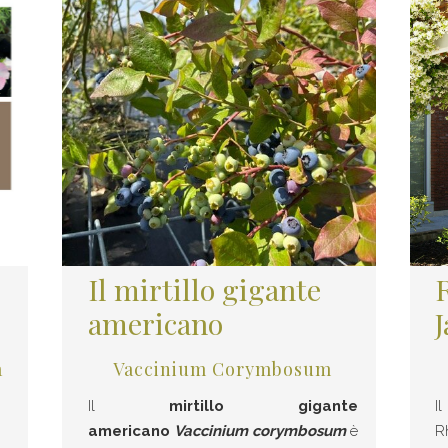
Il mirtillo gigante
americano
a
Vaccinium Corymbosum
Il
mirtillo gigante
I
americano
Vaccinium corymbosum
è
R