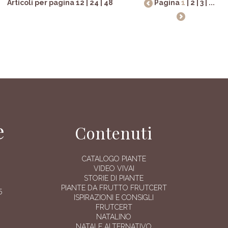
Articoli per pagina
12
|
24
|
48
Pagina
1
|
2
|
3
|
...
e
Contenuti
CATALOGO PIANTE
VIDEO VIVAI
STORIE DI PIANTE
PIANTE DA FRUTTO FRUTCERT
5
ISPIRAZIONI E CONSIGLI
FRUTCERT
NATALINO
NATALE ALTERNATIVO