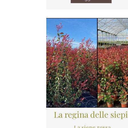
La regina delle siepi
La siepe rossa