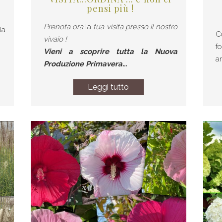
pensi più !
Prenota ora
la
tua visita presso il nostro
la
C
vivaio !
fo
Vieni a scoprire tutta la Nuova
a
Produzione Primavera...
Leggi tutto