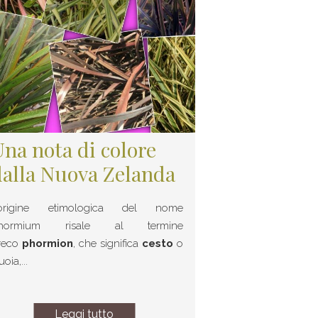
Una nota di colore
dalla Nuova Zelanda
’origine etimologica del nome
hormium risale al termine
reco
phormion
, che significa
cesto
o
uoia,...
Leggi tutto