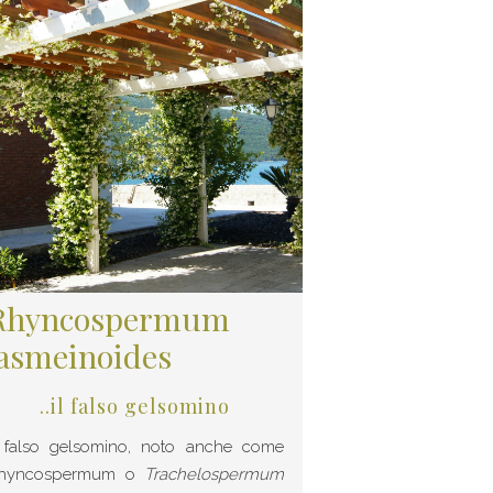
Rhyncospermum
Jasmeinoides
..il falso gelsomino
l falso gelsomino, noto anche come
hyncospermum o
Trachelospermum