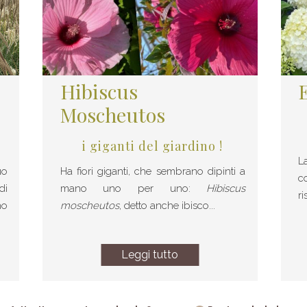
Hibiscus
E
Moscheutos
i giganti del giardino !
L
uo
Ha fiori giganti, che sembrano dipinti a
c
di
mano uno per uno:
Hibiscus
ri
no
moscheutos
, detto anche ibisco...
Leggi tutto