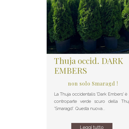
Thuja occid. DARK
EMBERS
non solo Smaragd !
La Thuja occidentalis 'Dark Embers' è 
controparte verde scuro della Thu
'Smaragd'. Questa nuova...
Leggi tutto