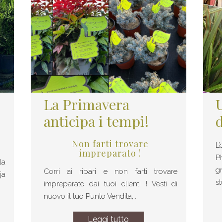
La Primavera
anticipa i tempi!
Non farti trovare
L
impreparato !
P
la
g
Corri ai ripari e non farti trovare
ja
st
impreparato dai tuoi clienti ! Vesti di
nuovo il tuo Punto Vendita,...
Leggi tutto