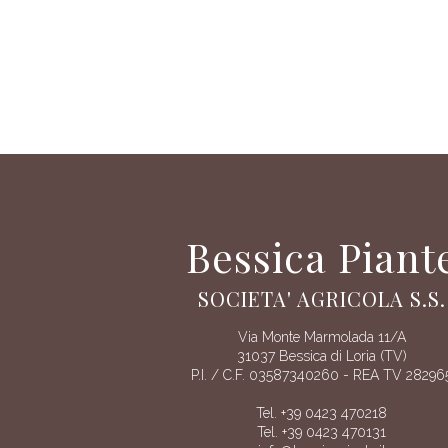
Bessica Piant
SOCIETA' AGRICOLA S.S.
Via Monte Marmolada 11/A
31037 Bessica di Loria (TV)
P.I. / C.F. 03587340260 - REA TV 28296
Tel. +39 0423 470218
Tel. +39 0423 470131