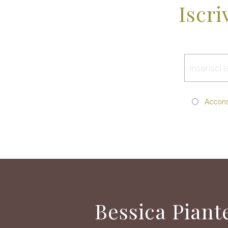
Iscri
Acconse
Bessica Piant