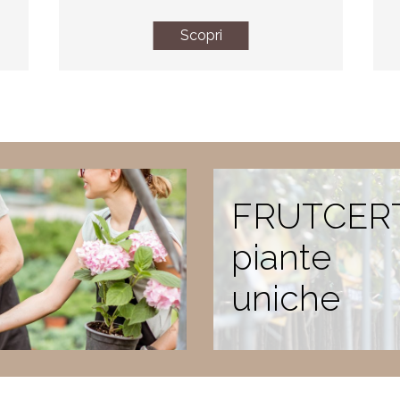
Scopri
FRUTCER
piante
uniche