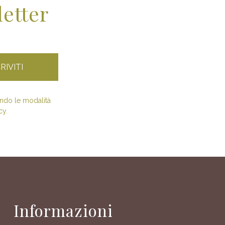
letter
condo le modalità
cy.
Informazioni