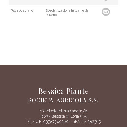
Tecnico agrario
Specializzazione in piante da
esterno
Bessica Piante
SOCIETA' AGRICOLA S.S.
Via Monte Marmolada 11/A
31037 Bessica di Loria (TV)
P.I. / C.F. 03587340260 - REA TV 282965