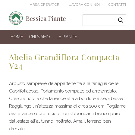
AREA OPERATORI
LAVORA CON NOI
CONTATTI
HOME
CHI SIAMO
LE PIANTE
Abelia Grandiflora Compacta
V24
Arbusto sempreverde appartenente alla famiglia delle
Caprifoliaceae. Portamento compatto ed arrotondato.
Crescita ridotta che la rende atta a bordure e siepi basse.
Raggiunge un'altezza massima di circa 100 cm. Fogliame
ovale verde scuro lucido, fiori abbondanti bianco puro
dall'estate all'autunno inoltrato. Ama il terreno ben
drenato.