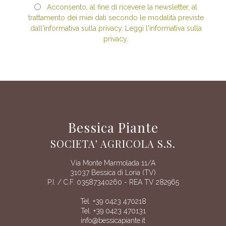
Acconsento, al fine di ricevere la newsletter, al
trattamento dei miei dati secondo le modalità previste
dall'informativa sulla privacy. Leggi l'informativa sulla
privacy.
Bessica Piante
SOCIETA' AGRICOLA S.S.
Via Monte Marmolada 11/A
31037 Bessica di Loria (TV)
P.I. / C.F. 03587340260 - REA TV 282965
Tel. +39 0423 470218
Tel. +39 0423 470131
info@bessicapiante.it