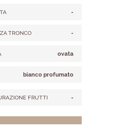
-
TA
-
ZA TRONCO
ovata
A
bianco profumato
E
-
URAZIONE FRUTTI