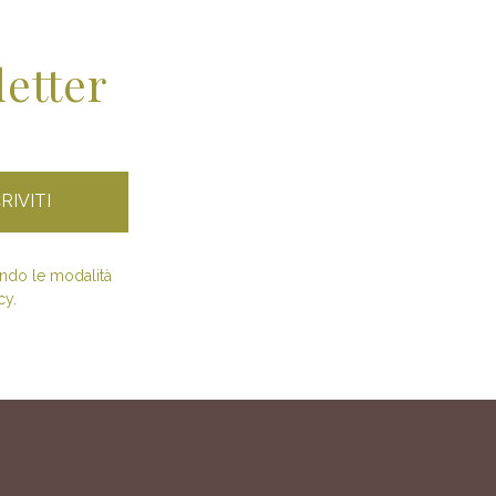
letter
condo le modalità
cy.