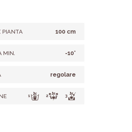
100 cm
 PIANTA
-10°
 MIN.
regolare
A
NE