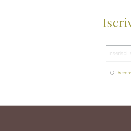
Iscri
Acconse