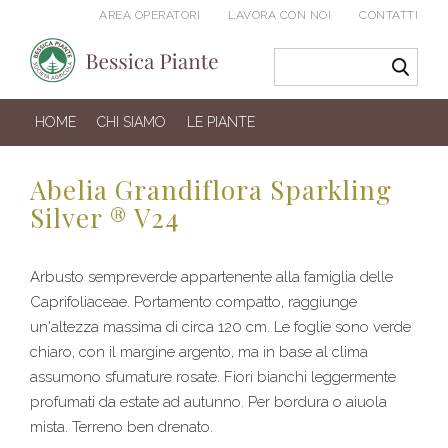
AREA OPERATORI
LAVORA CON NOI
CONTATTI
HOME
CHI SIAMO
LE PIANTE
Abelia Grandiflora Sparkling
Silver ® V24
Arbusto sempreverde appartenente alla famiglia delle
Caprifoliaceae. Portamento compatto, raggiunge
un'altezza massima di circa 120 cm. Le foglie sono verde
chiaro, con il margine argento, ma in base al clima
assumono sfumature rosate. Fiori bianchi leggermente
profumati da estate ad autunno. Per bordura o aiuola
mista. Terreno ben drenato.