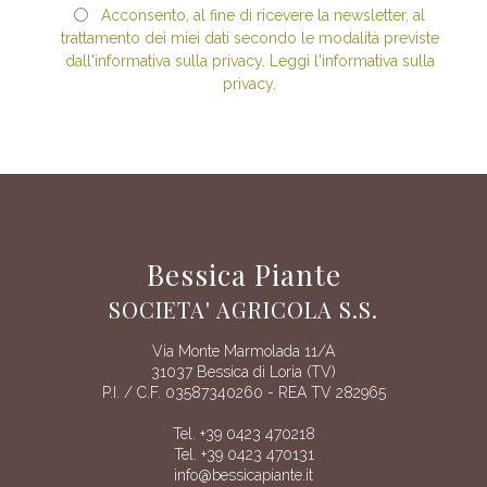
Acconsento, al fine di ricevere la newsletter, al
trattamento dei miei dati secondo le modalità previste
dall'informativa sulla privacy. Leggi l'informativa sulla
privacy.
Bessica Piante
SOCIETA' AGRICOLA S.S.
Via Monte Marmolada 11/A
31037 Bessica di Loria (TV)
P.I. / C.F. 03587340260 - REA TV 282965
Tel. +39 0423 470218
Tel. +39 0423 470131
info@bessicapiante.it