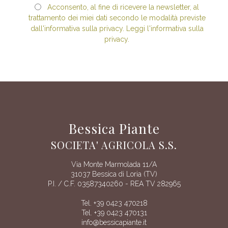
Acconsento, al fine di ricevere la newsletter, al
trattamento dei miei dati secondo le modalità previste
dall'informativa sulla privacy. Leggi l'informativa sulla
privacy.
Bessica Piante
SOCIETA' AGRICOLA S.S.
Via Monte Marmolada 11/A
31037 Bessica di Loria (TV)
P.I. / C.F. 03587340260 - REA TV 282965
Tel. +39 0423 470218
Tel. +39 0423 470131
info@bessicapiante.it