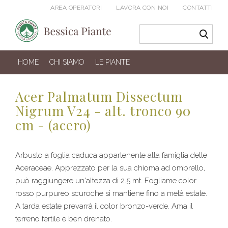
AREA OPERATORI
LAVORA CON NOI
CONTATTI
HOME
CHI SIAMO
LE PIANTE
Acer Palmatum Dissectum
Nigrum V24 - alt. tronco 90
cm - (acero)
Arbusto a foglia caduca appartenente alla famiglia delle
Aceraceae. Apprezzato per la sua chioma ad ombrello,
può raggiungere un'altezza di 2.5 mt. Fogliame color
rosso purpureo scuroche si mantiene fino a metà estate.
A tarda estate prevarrà il color bronzo-verde. Ama il
terreno fertile e ben drenato.