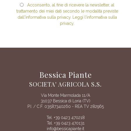
Acconsento, al fine di ricevere la newsletter, al
trattamento dei miei dati secondo le modalità previste
dall'informativa sulla privacy. Leggi l'informativa sulla
privacy.
Bessica Piante
SOCIETA' AGRICOLA S.S.
Via Monte Marmolada 11/A
31037 Bessica di Loria (TV)
P.I. / C.F. 03587340260 - REA TV 282965
Tel. +39 0423 470218
Tel. +39 0423 470131
info@bessicapiante.it