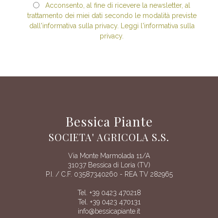
Acconsento, al fine di ricevere la newsletter, al
trattamento dei miei dati secondo le modalità previste
dall'informativa sulla privacy. Leggi l'informativa sulla
privacy.
Bessica Piante
SOCIETA' AGRICOLA S.S.
Via Monte Marmolada 11/A
31037 Bessica di Loria (TV)
P.I. / C.F. 03587340260 - REA TV 282965
Tel. +39 0423 470218
Tel. +39 0423 470131
info@bessicapiante.it