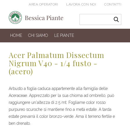
AREA OPERATORI
LAVORA CON NOI
CONTATTI
HOME
CHI SIAMO
LE PIANTE
Acer Palmatum Dissectum
Nigrum V40 - 1/4 fusto -
(acero)
Arbusto a foglia caduca appartenente alla famiglia delle
Aceraceae. Apprezzato per la sua chioma ad ombrello, può
raggiungere un'altezza di 2.5 mt. Fogliame color rosso
purpureo scuroche si mantiene fino a metà estate. A tarda
estate prevarrà il color bronzo-verde. Ama il terreno fertile e
ben drenato.