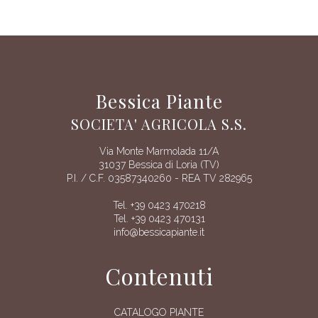
Bessica Piante
SOCIETA' AGRICOLA S.S.
Via Monte Marmolada 11/A
31037 Bessica di Loria (TV)
P.I. / C.F. 03587340260 - REA TV 282965
Tel. +39 0423 470218
Tel. +39 0423 470131
info@bessicapiante.it
Contenuti
CATALOGO PIANTE