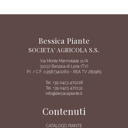
Bessica Piante
SOCIETA' AGRICOLA S.S.
Via Monte Marmolada 11/A
31037 Bessica di Loria (TV)
P.I. / C.F. 03587340260 - REA TV 282965
Tel. +39 0423 470218
Tel. +39 0423 470131
info@bessicapiante.it
Contenuti
CATALOGO PIANTE