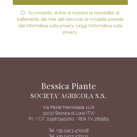
Acconsento, al fine di ricevere la newsletter, al
trattamento dei miei dati secondo le modalità previste
dall'informativa sulla privacy. Leggi l'informativa sulla
privacy.
Bessica Piante
SOCIETA' AGRICOLA S.S.
Via Monte Marmolada 11/A
31037 Bessica di Loria (TV)
P.I. / C.F. 03587340260 - REA TV 282965
Tel. +39 0423 470218
Tel. +39 0423 470131