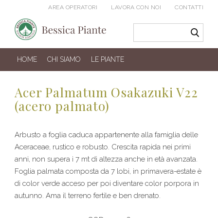
AREA OPERATORI
LAVORA CON NOI
CONTATTI
HOME
CHI SIAMO
LE PIANTE
Acer Palmatum Osakazuki V22
(acero palmato)
Arbusto a foglia caduca appartenente alla famiglia delle
Aceraceae, rustico e robusto. Crescita rapida nei primi
anni, non supera i 7 mt di altezza anche in età avanzata.
Foglia palmata composta da 7 lobi, in primavera-estate è
di color verde acceso per poi diventare color porpora in
autunno. Ama il terreno fertile e ben drenato.