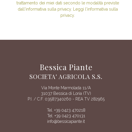
trattamento dei miei dati secondo le modalità previste
dall'informativa sulla privacy. Leggi l'informativa sulla
privacy.
Bessica Piante
SOCIETA' AGRICOLA S.S.
Via Monte Marmolada 11/A
31037 Bessica di Loria (TV)
P.I. / C.F. 03587340260 - REA TV 282965
Tel. +39 0423 470218
Tel. +39 0423 470131
info@bessicapiante.it