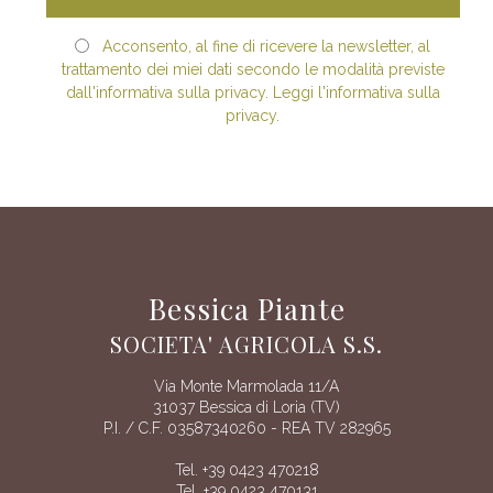
Acconsento, al fine di ricevere la newsletter, al
trattamento dei miei dati secondo le modalità previste
dall'informativa sulla privacy. Leggi l'informativa sulla
privacy.
Bessica Piante
SOCIETA' AGRICOLA S.S.
Via Monte Marmolada 11/A
31037 Bessica di Loria (TV)
P.I. / C.F. 03587340260 - REA TV 282965
Tel. +39 0423 470218
Tel. +39 0423 470131