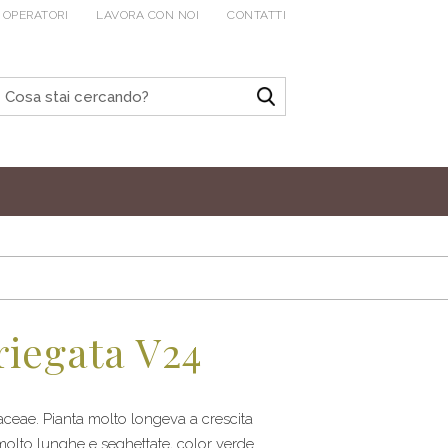
 OPERATORI
LAVORA CON NOI
CONTATTI
iegata V24
ceae. Pianta molto longeva a crescita
 molto lunghe e seghettate, color verde