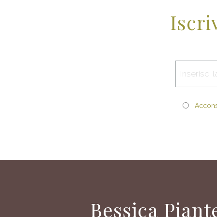
Iscri
Acconse
Bessica Piant