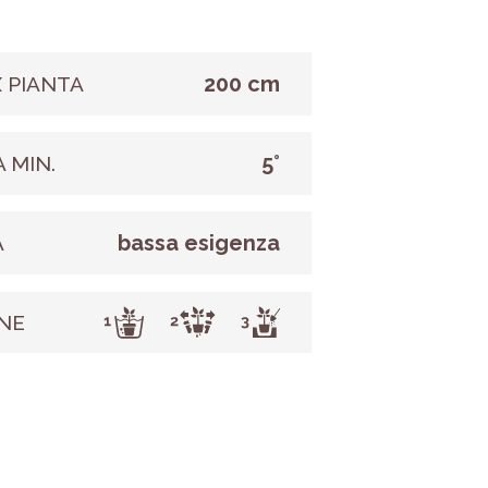
200 cm
 PIANTA
5°
 MIN.
bassa esigenza
A
NE