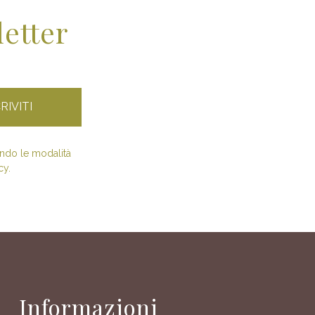
letter
condo le modalità
cy.
Informazioni