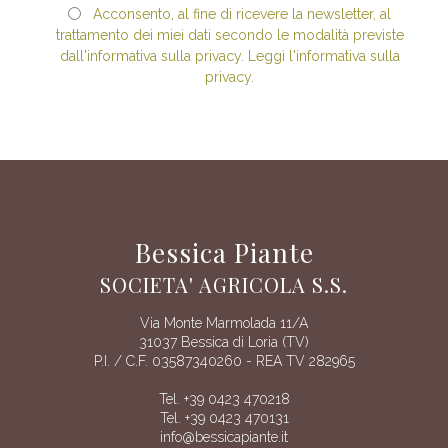
Acconsento, al fine di ricevere la newsletter, al
trattamento dei miei dati secondo le modalità previste
dall'informativa sulla privacy. Leggi l'informativa sulla
privacy.
Bessica Piante
SOCIETA' AGRICOLA S.S.
Via Monte Marmolada 11/A
31037 Bessica di Loria (TV)
P.I. / C.F. 03587340260 - REA TV 282965
Tel. +39 0423 470218
Tel. +39 0423 470131
info@bessicapiante.it