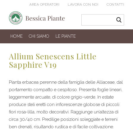
AREA OPERATORI
LAVORA CON NOI
CONTATTI
HOME
CHI SIAMO
LE PIANTE
Allium Senescens Little
Sapphire V19
Pianta erbacea perenne della famiglia delle Alliaceae, dal
portamento compatto e cespitoso. Presenta foglie lineari,
leggermente arcuate, di colore grigio-verde. In estate
produce steli eretti con infiorescenze globose di piccoli
fiori rosa-lilla, molto decorativi. Raggiunge un’altezza di
circa 30/40 cm. Predilige posizioni soleggiate e terreni
ben drenati, risultando rustica e di facile coltivazione.