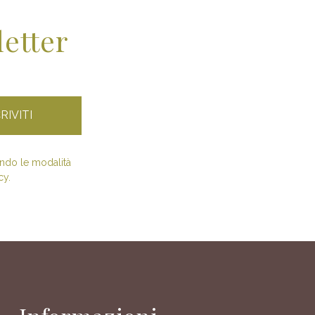
letter
condo le modalità
cy.