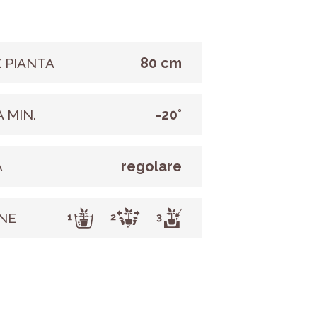
80 cm
 PIANTA
-20°
 MIN.
regolare
A
NE