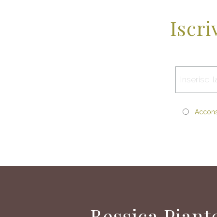
Iscri
Acconse
Bessica Piant