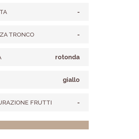
-
TA
-
ZA TRONCO
rotonda
A
giallo
E
-
URAZIONE FRUTTI