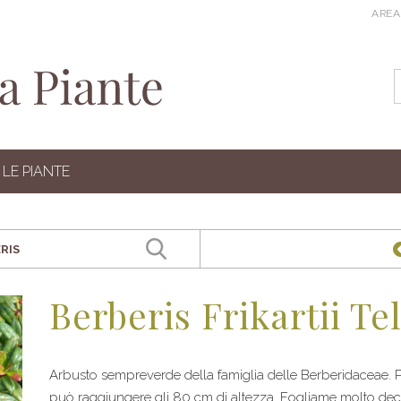
AREA
LE PIANTE
Berberis Frikartii Te
Arbusto sempreverde della famiglia delle Berberidaceae. 
può raggiungere gli 80 cm di altezza. Fogliame molto decorativ