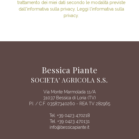
trattamento dei miei dati secondo le modalità previste
dall'informativa sulla privacy. Leggi l'informativa sulla
privacy.
Bessica Piante
SOCIETA' AGRICOLA S.S.
Via Monte Marmolada 11/A
31037 Bessica di Loria (TV)
P.I. / C.F. 03587340260 - REA TV 282965
Tel. +39 0423 470218
Tel. +39 0423 470131
info@bessicapiante.it