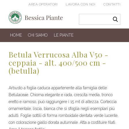
AREA OPERATORI
LAVORA CON NOI
CONTATTI
HOME
CHI SIAMO
LE PIANTE
Betula Verrucosa Alba V50 -
ceppaia - alt. 400/500 cm -
(betulla)
Arbusto a foglia caduca appartenente alla famiglia delle
Betulaceae. Chioma elegante e rada, crescita media, tronco
eretto e ramoso, può raggiungere i 15 mt di altezza. Corteccia
ornamentale, liscia, bianca che si sfoglia negli esemplari più
adulti. Foglie sottili di forma romboidale dentata verde lucente,
con colorazione giallo dorata autunnale. Atta a costituire filati.