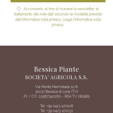
Acconsento, al fine di ricevere la newsletter, al
trattamento dei miei dati secondo le modalità previste
dall'informativa sulla privacy. Leggi l'informativa sulla
privacy.
Bessica Piante
SOCIETA' AGRICOLA S.S.
Via Monte Marmolada 11/A
31037 Bessica di Loria (TV)
P.I. / C.F. 03587340260 - REA TV 282965
Tel. +39 0423 470218
Tel. +39 0423 470131