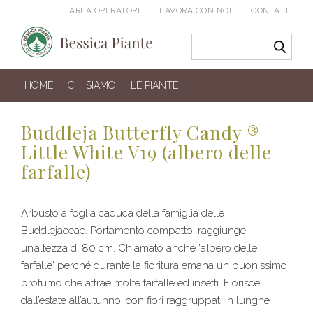
AREA OPERATORI
LAVORA CON NOI
CONTATTI
HOME
CHI SIAMO
LE PIANTE
Buddleja Butterfly Candy ®
Little White V19 (albero delle
farfalle)
Arbusto a foglia caduca della famiglia delle
Buddlejaceae. Portamento compatto, raggiunge
un’altezza di 80 cm. Chiamato anche 'albero delle
farfalle' perché durante la fioritura emana un buonissimo
profumo che attrae molte farfalle ed insetti. Fiorisce
dall’estate all’autunno, con fiori raggruppati in lunghe