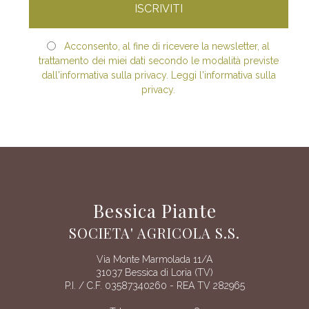
Acconsento, al fine di ricevere la newsletter, al
trattamento dei miei dati secondo le modalità previste
dall'informativa sulla privacy. Leggi l'informativa sulla
privacy.
Bessica Piante
SOCIETA' AGRICOLA S.S.
Via Monte Marmolada 11/A
31037 Bessica di Loria (TV)
P.I. / C.F. 03587340260 - REA TV 282965