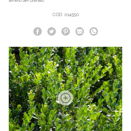
terreno ben drenato.
COD. 014550