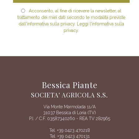
Acconsento, al fine di ricevere la newsletter, al
trattamento dei miei dati secondo le modalità previste
dall'informativa sulla privacy. Leggi l'informativa sulla
privacy.
Bessica Piante
SOCIETA' AGRICOLA S.S.
Via Monte Marmolada 11/A
31037 Bessica di Loria (TV)
P.I. / C.F. 03587340260 - REA TV 282965
Tel. +39 0423 470218
Tel. +39 0423 470131