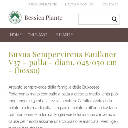
AREA OPERATORI
LAVORA CON NOI
CONTATTI
HOME
CHI SIAMO
LE PIANTE
Buxus Sempervirens Faulkner
V37 - palla - diam. 045/050 cm
- (bosso)
Arbusto sempreverde della famiglia delle Buxaceae.
Portamento molto compatto a palla a crescita medio-lenta può
raggiungere i 3 mt di altezza in natura. Caratterizzato dalla
potatura a forma di palla. Un paio di potature all'anno bastano
per mantenerne la forma. Foglia verde lucido che d'inverno a
causa del freddo assume una colorazione aranciata. Predilige il