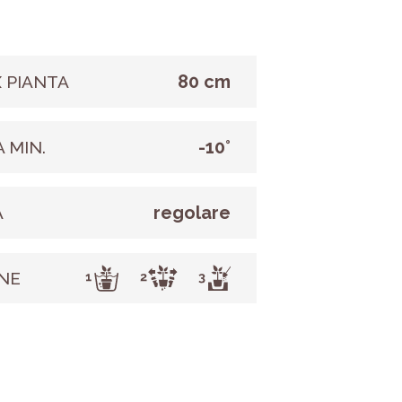
80 cm
 PIANTA
-10°
 MIN.
regolare
A
NE