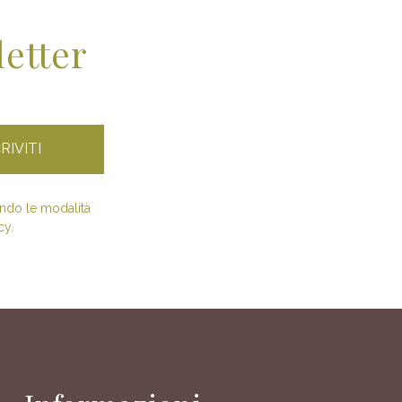
letter
condo le modalità
cy.