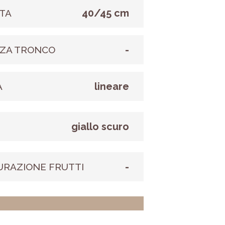
40/45 cm
TA
-
ZA TRONCO
lineare
A
giallo scuro
E
-
URAZIONE FRUTTI