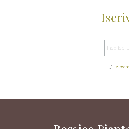
Iscri
Acconse
Bessica Piant