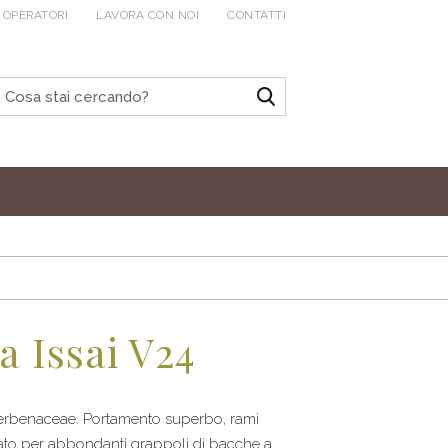
 OPERATORI
LAVORA CON NOI
CONTATTI
 Issai V24
 Verbenaceae. Portamento superbo, rami
zato per abbondanti grappoli di bacche a