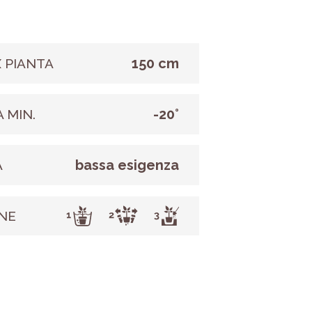
150 cm
 PIANTA
-20°
 MIN.
bassa esigenza
A
NE