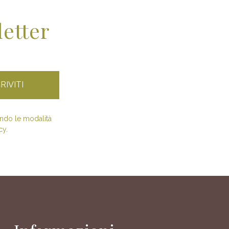
letter
condo le modalità
cy.