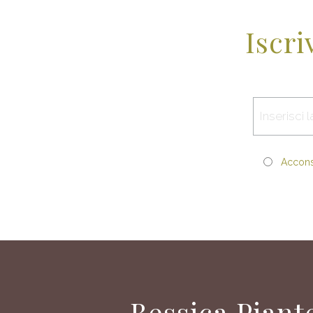
Iscri
Acconse
Bessica Piant