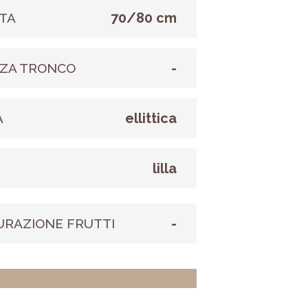
70/80 cm
TA
-
ZA TRONCO
ellittica
A
lilla
E
-
URAZIONE FRUTTI