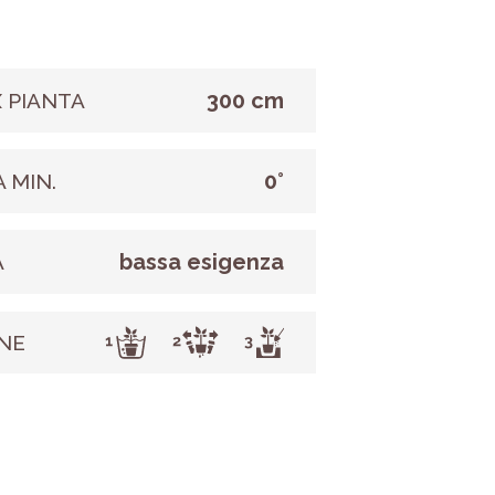
300 cm
 PIANTA
0°
 MIN.
bassa esigenza
A
NE