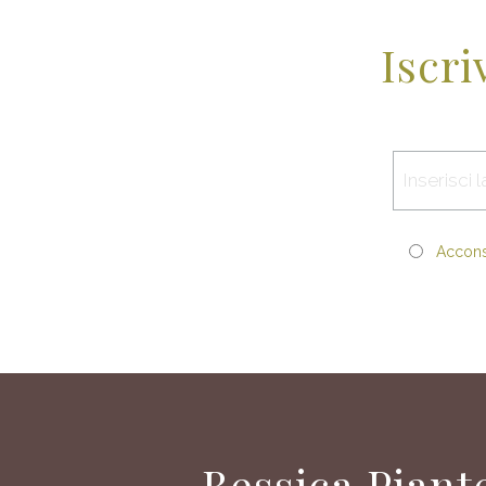
Iscri
Acconse
Bessica Piant