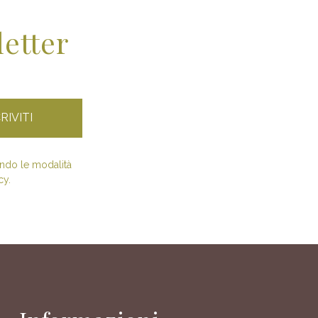
letter
condo le modalità
cy.