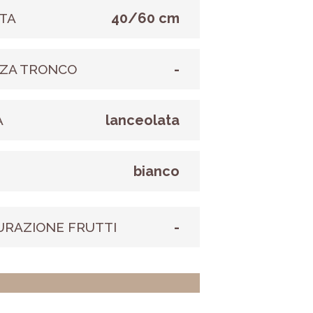
40/60 cm
TA
-
ZA TRONCO
lanceolata
A
bianco
E
-
URAZIONE FRUTTI