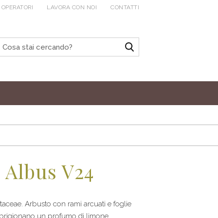
 OPERATORI
LAVORA CON NOI
CONTATTI
 Albus V24
aceae. Arbusto con rami arcuati e foglie
e sprigionano un profumo di limone.