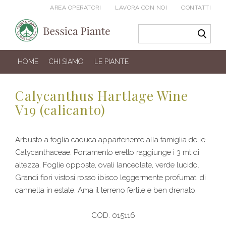
AREA OPERATORI
LAVORA CON NOI
CONTATTI
HOME
CHI SIAMO
LE PIANTE
Calycanthus Hartlage Wine
V19 (calicanto)
Arbusto a foglia caduca appartenente alla famiglia delle
Calycanthaceae. Portamento eretto raggiunge i 3 mt di
altezza. Foglie opposte, ovali lanceolate, verde lucido.
Grandi fiori vistosi rosso ibisco leggermente profumati di
cannella in estate. Ama il terreno fertile e ben drenato.
COD. 015116