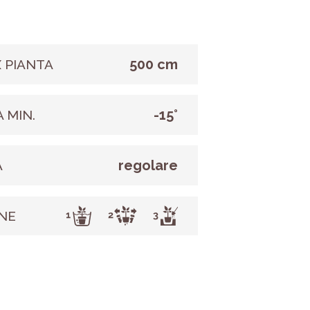
500 cm
 PIANTA
-15°
 MIN.
regolare
A
NE