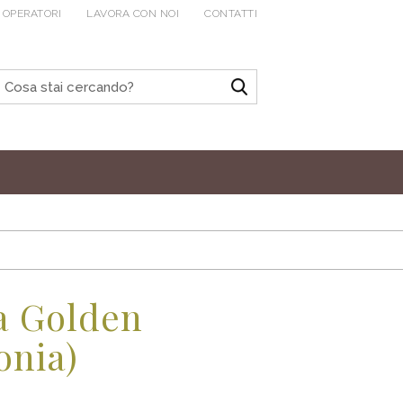
 OPERATORI
LAVORA CON NOI
CONTATTI
a Golden
onia)