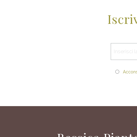
Iscri
Acconse