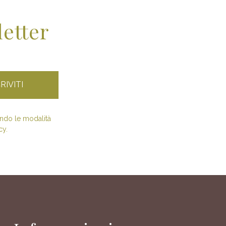
letter
condo le modalità
cy.