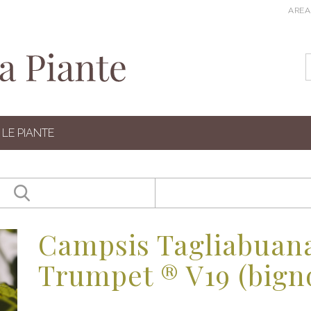
AREA
LE PIANTE
Campsis Tagliabuan
Trumpet ® V19 (bign