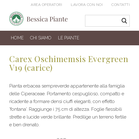
AREA OPERATORI
LAVORA CON NOI
CONTATTI
HOME
CHI SIAMO
LE PIANTE
Carex Oschimemsis Evergreen
V19 (carice)
Pianta erbacea sempreverde appartenente alla famiglia
delle Ciperaceae. Portamento cespuglioso, compatto e
ricadente a formare densi ciuffi eleganti, con effetto
'fontana'. Raggiunge i 75 cm di altezza. Foglie flessibili
strette e lucide verde brillante. Predilige un terreno fertile
e ben drenato.