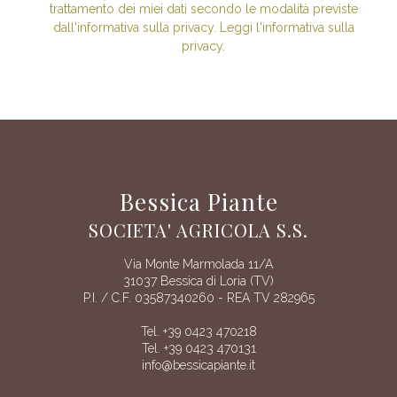
trattamento dei miei dati secondo le modalità previste
dall'informativa sulla privacy. Leggi l'informativa sulla
privacy.
Bessica Piante
SOCIETA' AGRICOLA S.S.
Via Monte Marmolada 11/A
31037 Bessica di Loria (TV)
P.I. / C.F. 03587340260 - REA TV 282965
Tel. +39 0423 470218
Tel. +39 0423 470131
info@bessicapiante.it