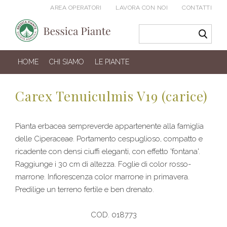
AREA OPERATORI
LAVORA CON NOI
CONTATTI
HOME
CHI SIAMO
LE PIANTE
Carex Tenuiculmis V19 (carice)
Pianta erbacea sempreverde appartenente alla famiglia
delle Ciperaceae. Portamento cespuglioso, compatto e
ricadente con densi ciuffi eleganti, con effetto 'fontana'.
Raggiunge i 30 cm di altezza. Foglie di color rosso-
marrone. Infiorescenza color marrone in primavera.
Predilige un terreno fertile e ben drenato.
COD. 018773