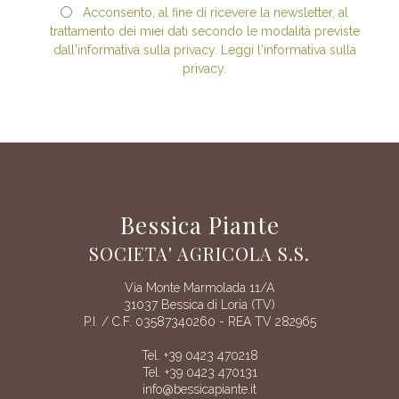
Acconsento, al fine di ricevere la newsletter, al
trattamento dei miei dati secondo le modalità previste
dall'informativa sulla privacy. Leggi l'informativa sulla
privacy.
Bessica Piante
SOCIETA' AGRICOLA S.S.
Via Monte Marmolada 11/A
31037 Bessica di Loria (TV)
P.I. / C.F. 03587340260 - REA TV 282965
Tel. +39 0423 470218
Tel. +39 0423 470131
info@bessicapiante.it