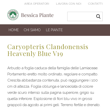
AREA OPERATORI
LAVORA CON NOI
CONTATTI
HOME
CHI SIAMO
LE PIANTE
Caryopteris Clandonensis
Heavenly Blue V19
Arbusto a foglia caduca della famiglia delle Lamiaceae.
Portamento eretto molto ordinato, regolare e compatto.
Crescita abbastanza contenuta, può raggiungere i 100
cm di altezza. Foglia oblunga e lanceolata di colore
verde scuro intenso sulla pagina superiore, grigio su
quella inferiore. Esplosione di fiori blu vivo in grossi
grappoli da agosto ai primi geli. Terreno fertile e drenato.