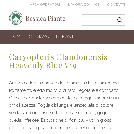
AREA OPERATORI
LAVORA CON NOI
CONTATTI
HOME
CHI SIAMO
LE PIANTE
Caryopteris Clandonensis
Heavenly Blue V19
Arbusto a foglia caduca della famiglia delle Lamiaceae.
Portamento eretto molto ordinato, regolare e compatto.
Crescita abbastanza contenuta, può raggiungere i 100
cm di altezza. Foglia oblunga e lanceolata di colore
verde scuro intenso sulla pagina superiore, grigio su
quella inferiore. Esplosione di fiori blu vivo in grossi
grappoli da agosto ai primi geli. Terreno fertile e drenato.