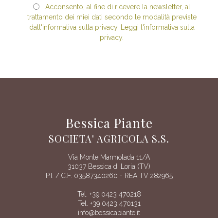
Acconsento, al fine di ricevere la newsletter, al
trattamento dei miei dati secondo le modalità previste
dall'informativa sulla privacy. Leggi l'informativa sulla
privacy.
Bessica Piante
SOCIETA' AGRICOLA S.S.
Via Monte Marmolada 11/A
31037 Bessica di Loria (TV)
P.I. / C.F. 03587340260 - REA TV 282965
Tel. +39 0423 470218
Tel. +39 0423 470131
info@bessicapiante.it