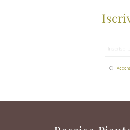
Iscri
Acconse