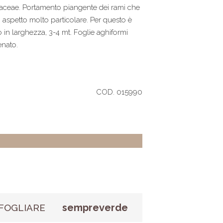
naceae. Portamento piangente dei rami che
 aspetto molto particolare. Per questo è
o in larghezza, 3-4 mt. Foglie aghiformi
enato.
COD. 015990
sempreverde
FOGLIARE