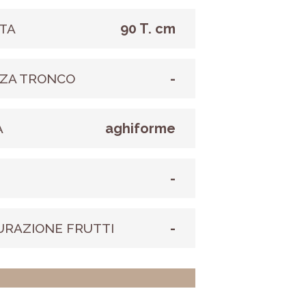
90 T. cm
TA
-
ZA TRONCO
aghiforme
A
-
E
-
URAZIONE FRUTTI