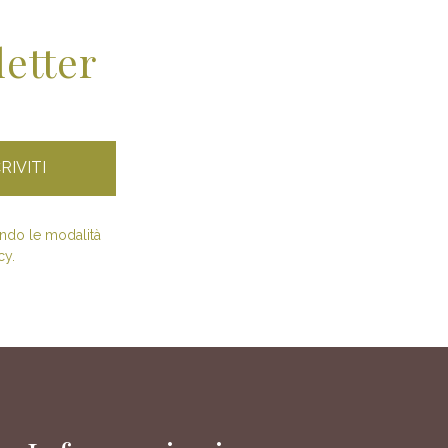
letter
condo le modalità
cy.