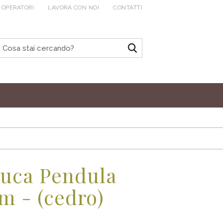
 OPERATORI
LAVORA CON NOI
CONTATTI
auca Pendula
cm - (cedro)