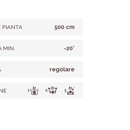
500 cm
 PIANTA
-20°
 MIN.
regolare
A
NE