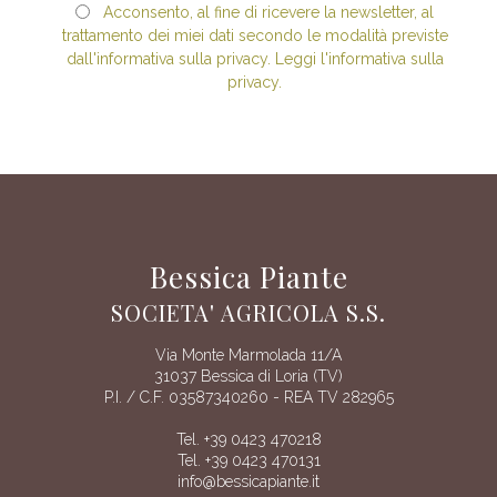
Acconsento, al fine di ricevere la newsletter, al
trattamento dei miei dati secondo le modalità previste
dall'informativa sulla privacy. Leggi l'informativa sulla
privacy.
Bessica Piante
SOCIETA' AGRICOLA S.S.
Via Monte Marmolada 11/A
31037 Bessica di Loria (TV)
P.I. / C.F. 03587340260 - REA TV 282965
Tel. +39 0423 470218
Tel. +39 0423 470131
info@bessicapiante.it