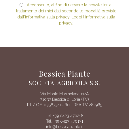
Acconsento, al fine di ricevere la newsletter, al
trattamento dei miei dati secondo le modalità previste
dall'informativa sulla privacy. Leggi l'informativa sulla
privacy.
Bessica Piante
SOCIETA' AGRICOLA S.S.
Via Monte Marmolada 11/A
31037 Bessica di Loria (TV)
P.I. / C.F. 03587340260 - REA TV 282965
Tel. +39 0423 470218
Tel. +39 0423 470131
info@bessicapiante.it