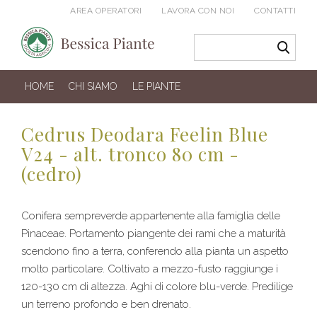
AREA OPERATORI
LAVORA CON NOI
CONTATTI
HOME
CHI SIAMO
LE PIANTE
Cedrus Deodara Feelin Blue
V24 - alt. tronco 80 cm -
(cedro)
Conifera sempreverde appartenente alla famiglia delle
Pinaceae. Portamento piangente dei rami che a maturità
scendono fino a terra, conferendo alla pianta un aspetto
molto particolare. Coltivato a mezzo-fusto raggiunge i
120-130 cm di altezza. Aghi di colore blu-verde. Predilige
un terreno profondo e ben drenato.