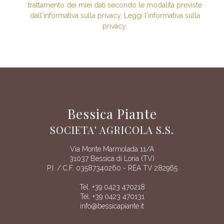
trattamento dei miei dati secondo le modalità previste
dall'informativa sulla privacy. Leggi l'informativa sulla
privacy.
Bessica Piante
SOCIETA' AGRICOLA S.S.
Via Monte Marmolada 11/A
31037 Bessica di Loria (TV)
P.I. / C.F. 03587340260 - REA TV 282965
Tel. +39 0423 470218
Tel. +39 0423 470131
info@bessicapiante.it