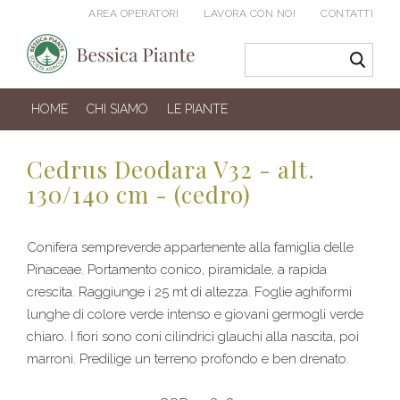
AREA OPERATORI
LAVORA CON NOI
CONTATTI
HOME
CHI SIAMO
LE PIANTE
Cedrus Deodara V32 - alt.
130/140 cm - (cedro)
Conifera sempreverde appartenente alla famiglia delle
Pinaceae. Portamento conico, piramidale, a rapida
crescita. Raggiunge i 25 mt di altezza. Foglie aghiformi
lunghe di colore verde intenso e giovani germogli verde
chiaro. I fiori sono coni cilindrici glauchi alla nascita, poi
marroni. Predilige un terreno profondo e ben drenato.