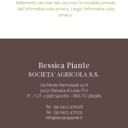
trattamento dei miei dati secondo le modalità previste
dall'informativa sulla privacy. Leggi l'informativa sulla
privacy.
Bessica Piante
SOCIETA' AGRICOLA S.S.
Via Monte Marmolada 11/A
31037 Bessica di Loria (TV)
P.I. / C.F. 03587340260 - REA TV 282965
Tel. +39 0423 470218
Tel. +39 0423 470131
info@bessicapiante.it