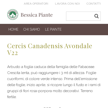
AREA OPERATORI
LAVORA CON NOI
CONTATTI
HOME
CHI SIAMO
LE PIANTE
Cercis Canadensis Avondale
V22
Arbusto a foglia caduca della famiglia delle Fabaceae.
Crescita lenta, può raggiungere i 3 mt di altezza. Foglie
cuoriformi, di colore verde intenso. Prima dell'emissione
delle foglie, inizio aprile, si ricopre lungo il fusto e i rami di
gruppi di fiori rosa-porpora molto decorativi. Terreno
fertile.