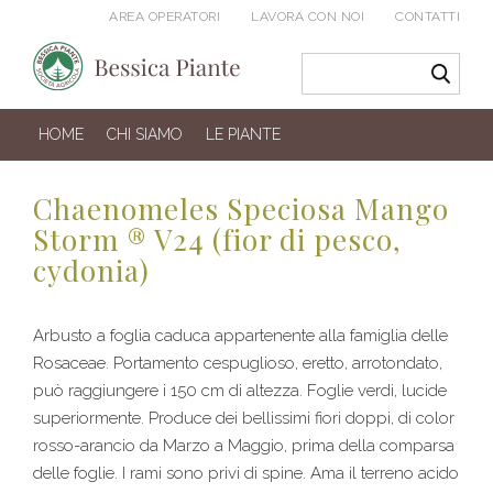
AREA OPERATORI
LAVORA CON NOI
CONTATTI
HOME
CHI SIAMO
LE PIANTE
Chaenomeles Speciosa Mango
Storm ® V24 (fior di pesco,
cydonia)
Arbusto a foglia caduca appartenente alla famiglia delle
Rosaceae. Portamento cespuglioso, eretto, arrotondato,
può raggiungere i 150 cm di altezza. Foglie verdi, lucide
superiormente. Produce dei bellissimi fiori doppi, di color
rosso-arancio da Marzo a Maggio, prima della comparsa
delle foglie. I rami sono privi di spine. Ama il terreno acido