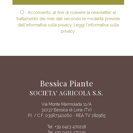
Acconsento, al fine di ricevere la newsletter, al
trattamento dei miei dati secondo le modalità previste
dall'informativa sulla privacy. Leggi l'informativa sulla
privacy.
Bessica Piante
SOCIETA' AGRICOLA S.S.
Via Monte Marmolada 11/A
31037 Bessica di Loria (TV)
P.I. / C.F. 03587340260 - REA TV 282965
Tel. +39 0423 470218
Tel. +39 0423 470131