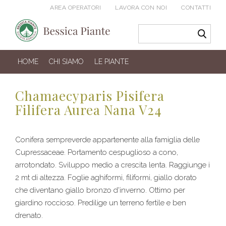
AREA OPERATORI
LAVORA CON NOI
CONTATTI
HOME
CHI SIAMO
LE PIANTE
Chamaecyparis Pisifera
Filifera Aurea Nana V24
Conifera sempreverde appartenente alla famiglia delle
Cupressaceae. Portamento cespuglioso a cono,
arrotondato. Sviluppo medio a crescita lenta. Raggiunge i
2 mt di altezza. Foglie aghiformi, filiformi, giallo dorato
che diventano giallo bronzo d'inverno. Ottimo per
giardino roccioso. Predilige un terreno fertile e ben
drenato.