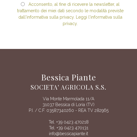
Acconsento, al fine di ricevere la newsletter, al
trattamento dei miei dati secondo le modalità previste
dall'informativa sulla privacy. Leggi l'informativa sulla
privacy.
Bessica Piante
SOCIETA' AGRICOLA S.S.
Via Monte Marmolada 11/A
31037 Bessica di Loria (TV)
P.I. / C.F. 03587340260 - REA TV 282965
Tel. +39 0423 470218
Tel. +39 0423 470131
info@bessicapiante.it