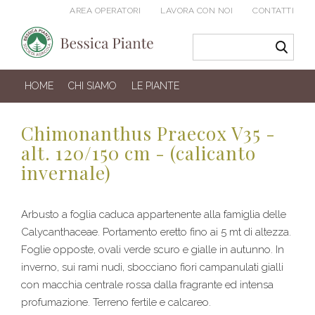
AREA OPERATORI
LAVORA CON NOI
CONTATTI
HOME
CHI SIAMO
LE PIANTE
Chimonanthus Praecox V35 -
alt. 120/150 cm - (calicanto
invernale)
Arbusto a foglia caduca appartenente alla famiglia delle
Calycanthaceae. Portamento eretto fino ai 5 mt di altezza.
Foglie opposte, ovali verde scuro e gialle in autunno. In
inverno, sui rami nudi, sbocciano fiori campanulati gialli
con macchia centrale rossa dalla fragrante ed intensa
profumazione. Terreno fertile e calcareo.