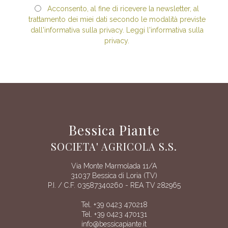
Acconsento, al fine di ricevere la newsletter, al
trattamento dei miei dati secondo le modalità previste
dall'informativa sulla privacy. Leggi l'informativa sulla
privacy.
Bessica Piante
SOCIETA' AGRICOLA S.S.
Via Monte Marmolada 11/A
31037 Bessica di Loria (TV)
P.I. / C.F. 03587340260 - REA TV 282965
Tel. +39 0423 470218
Tel. +39 0423 470131
info@bessicapiante.it