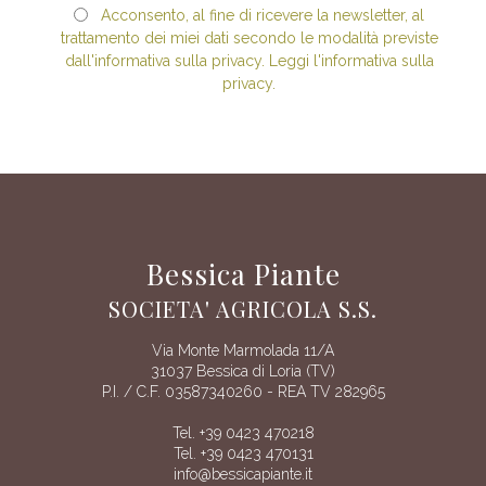
Acconsento, al fine di ricevere la newsletter, al
trattamento dei miei dati secondo le modalità previste
dall'informativa sulla privacy. Leggi l'informativa sulla
privacy.
Bessica Piante
SOCIETA' AGRICOLA S.S.
Via Monte Marmolada 11/A
31037 Bessica di Loria (TV)
P.I. / C.F. 03587340260 - REA TV 282965
Tel. +39 0423 470218
Tel. +39 0423 470131
info@bessicapiante.it