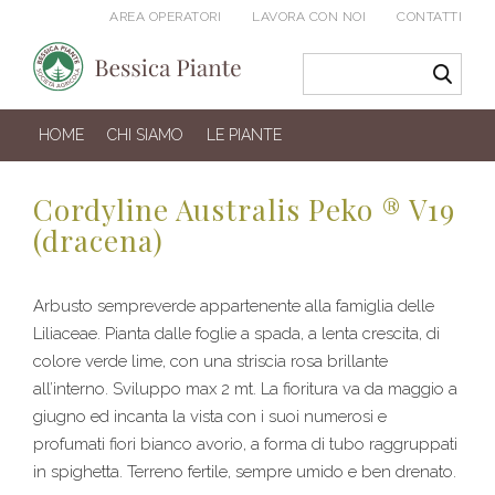
AREA OPERATORI
LAVORA CON NOI
CONTATTI
HOME
CHI SIAMO
LE PIANTE
Cordyline Australis Peko ® V19
(dracena)
Arbusto sempreverde appartenente alla famiglia delle
Liliaceae. Pianta dalle foglie a spada, a lenta crescita, di
colore verde lime, con una striscia rosa brillante
all’interno. Sviluppo max 2 mt. La fioritura va da maggio a
giugno ed incanta la vista con i suoi numerosi e
profumati fiori bianco avorio, a forma di tubo raggruppati
in spighetta. Terreno fertile, sempre umido e ben drenato.