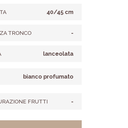
40/45 cm
TA
-
ZA TRONCO
lanceolata
A
bianco profumato
E
-
URAZIONE FRUTTI