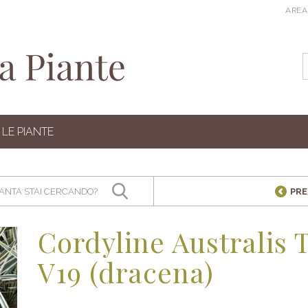
AREA
LE PIANTE
PR
Cordyline Australis 
V19 (dracena)