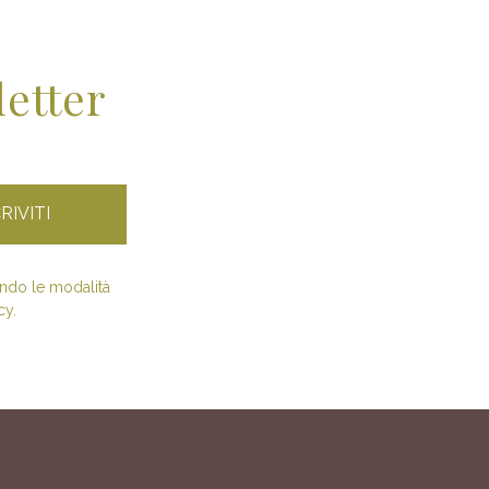
letter
condo le modalità
cy.