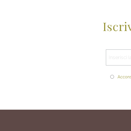
Iscri
Acconse