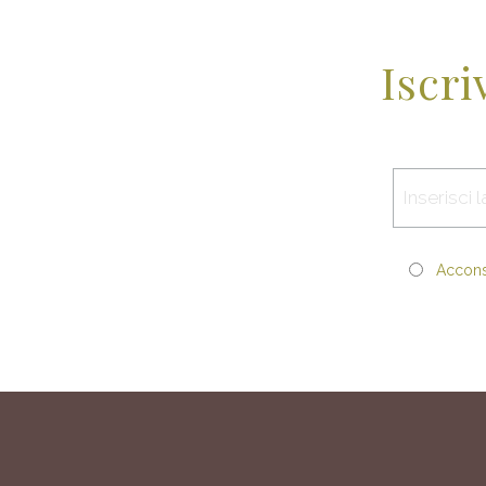
Iscri
Acconse