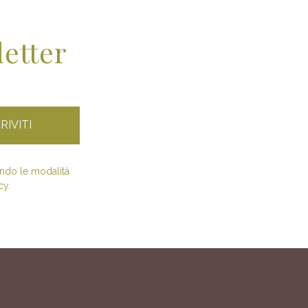
letter
condo le modalità
cy.