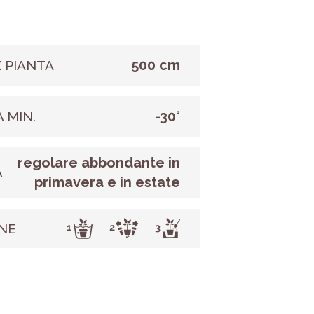
500 cm
 PIANTA
-30°
 MIN.
regolare abbondante in
A
primavera e in estate
NE