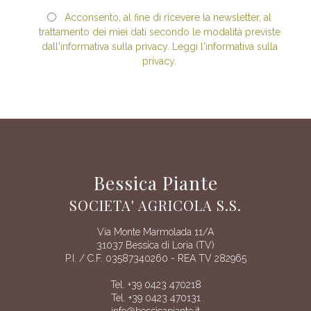
Acconsento, al fine di ricevere la newsletter, al
trattamento dei miei dati secondo le modalità previste
dall'informativa sulla privacy. Leggi l'informativa sulla
privacy.
Bessica Piante
SOCIETA' AGRICOLA S.S.
Via Monte Marmolada 11/A
31037 Bessica di Loria (TV)
P.I. / C.F. 03587340260 - REA TV 282965
Tel. +39 0423 470218
Tel. +39 0423 470131
info@bessicapiante.it