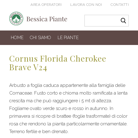
AREA OPERATORI
LAVORA CON NOI
CONTATTI
HOME
CHI SIAMO
LE PIANTE
Cornus Florida Cherokee
Brave V24
Arbusto a foglia caduca appartenente alla famiglia delle
Cornaceae. Fusto corto e chioma molto ramificata a lenta
crescita ma che può raggiungere i 5 mt di altezza.
Fogliame ovato verde scuro e rosso in autunno. In
primavera si ricopre di brattee (foglie trasformate) di color
rosa che rendono la pianta particolarmente ornamentale.
Terreno fertile e ben drenato.