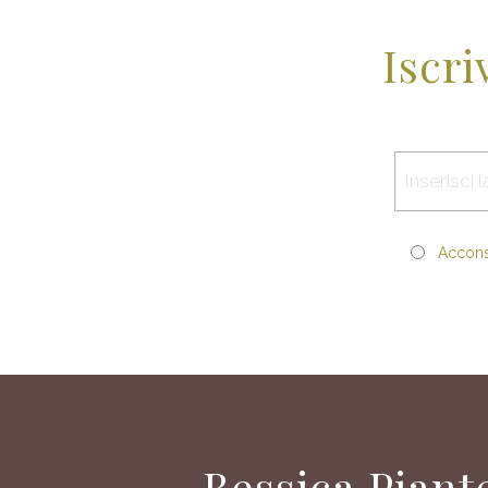
Iscri
Acconse
Bessica Piant