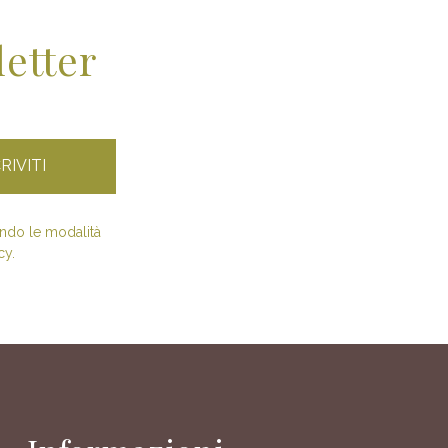
letter
condo le modalità
cy.