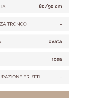
80/90 cm
TA
-
ZA TRONCO
ovata
A
rosa
E
-
URAZIONE FRUTTI