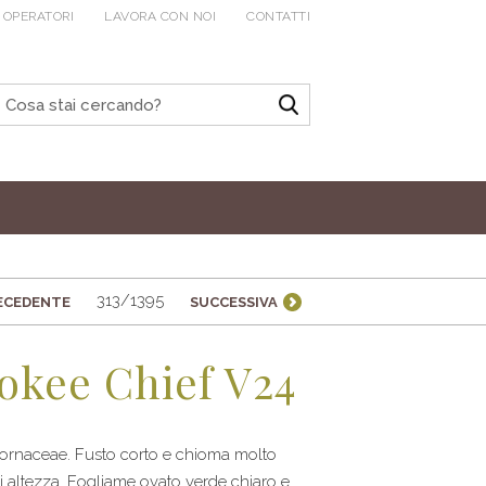
 OPERATORI
LAVORA CON NOI
CONTATTI
313/1395
ECEDENTE
SUCCESSIVA
okee Chief V24
Cornaceae. Fusto corto e chioma molto
di altezza. Fogliame ovato verde chiaro e