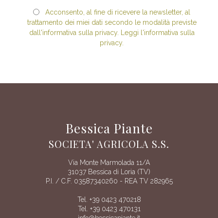
Acconsento, al fine di ricevere la newsletter, al
trattamento dei miei dati secondo le modalità previste
dall'informativa sulla privacy. Leggi l'informativa sulla
privacy.
Bessica Piante
SOCIETA' AGRICOLA S.S.
Via Monte Marmolada 11/A
31037 Bessica di Loria (TV)
P.I. / C.F. 03587340260 - REA TV 282965
Tel. +39 0423 470218
Tel. +39 0423 470131
info@bessicapiante.it