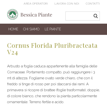
AREA OPERATORI
LAVORA CON NOI
CONTATTI
HOME
CHI SIAMO
LE PIANTE
Cornus Florida Pluribracteata
V24
Arbusto a foglia caduca appartenente alla famiglia delle
Cornaceae. Portamento compatto, può raggiungere i 3
mt di altezza. Fogliame ovato verde chiaro, che con il
freddo si tinge di rosso per poi staccarsi dai rami. A
primavera si ricopre di brattee (foglie trasformate), doppie,
di colore bianco, che rendono la pianta particolarmente
ornamentale. Terreno fertile e acido.