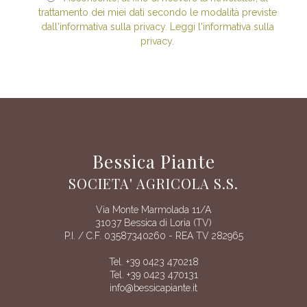
trattamento dei miei dati secondo le modalità previste
dall'informativa sulla privacy. Leggi l'informativa sulla
privacy.
Bessica Piante
SOCIETA' AGRICOLA S.S.
Via Monte Marmolada 11/A
31037 Bessica di Loria (TV)
P.I. / C.F. 03587340260 - REA TV 282965
Tel. +39 0423 470218
Tel. +39 0423 470131
info@bessicapiante.it