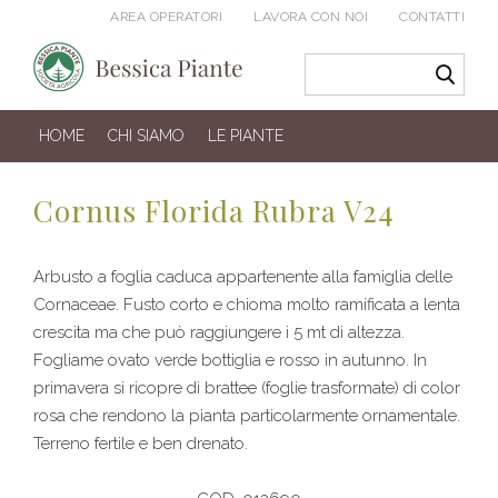
AREA OPERATORI
LAVORA CON NOI
CONTATTI
HOME
CHI SIAMO
LE PIANTE
Cornus Florida Rubra V24
Arbusto a foglia caduca appartenente alla famiglia delle
Cornaceae. Fusto corto e chioma molto ramificata a lenta
crescita ma che può raggiungere i 5 mt di altezza.
Fogliame ovato verde bottiglia e rosso in autunno. In
primavera si ricopre di brattee (foglie trasformate) di color
rosa che rendono la pianta particolarmente ornamentale.
Terreno fertile e ben drenato.