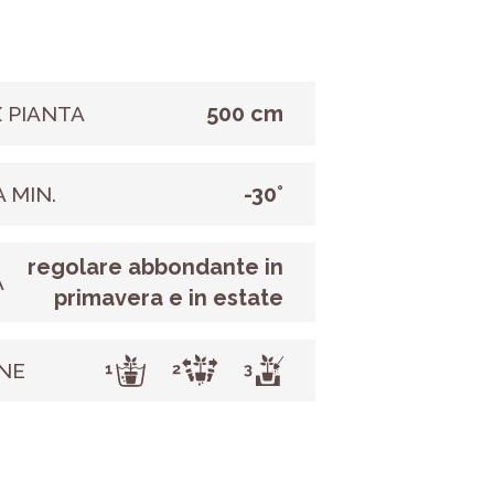
500 cm
 PIANTA
-30°
 MIN.
regolare abbondante in
A
primavera e in estate
NE