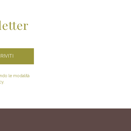
letter
condo le modalità
cy.