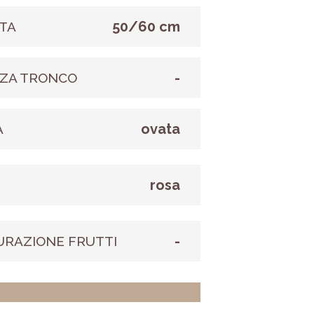
50/60 cm
TA
-
ZA TRONCO
ovata
A
rosa
E
-
URAZIONE FRUTTI