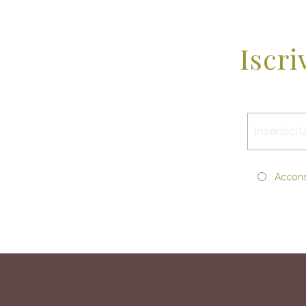
Iscri
Acconse