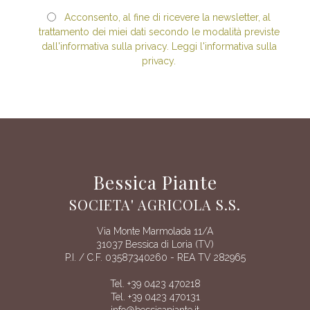
Acconsento, al fine di ricevere la newsletter, al
trattamento dei miei dati secondo le modalità previste
dall'informativa sulla privacy. Leggi l'informativa sulla
privacy.
Bessica Piante
SOCIETA' AGRICOLA S.S.
Via Monte Marmolada 11/A
31037 Bessica di Loria (TV)
P.I. / C.F. 03587340260 - REA TV 282965
Tel. +39 0423 470218
Tel. +39 0423 470131
info@bessicapiante.it