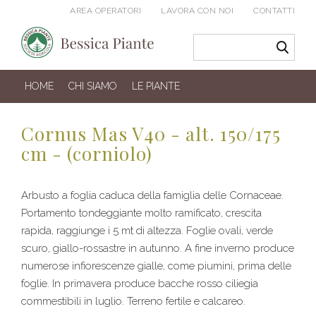
AREA OPERATORI
LAVORA CON NOI
CONTATTI
HOME
CHI SIAMO
LE PIANTE
Cornus Mas V40 - alt. 150/175
cm - (corniolo)
Arbusto a foglia caduca della famiglia delle Cornaceae.
Portamento tondeggiante molto ramificato, crescita
rapida, raggiunge i 5 mt di altezza. Foglie ovali, verde
scuro, giallo-rossastre in autunno. A fine inverno produce
numerose infiorescenze gialle, come piumini, prima delle
foglie. In primavera produce bacche rosso ciliegia
commestibili in luglio. Terreno fertile e calcareo.