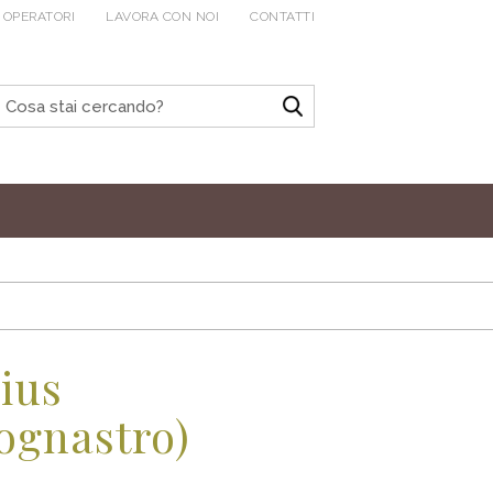
 OPERATORI
LAVORA CON NOI
CONTATTI
lius
ognastro)