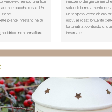
o verde e creando una fitta
inesperto dei giardinieri c
ri bianchi e bacche rosse. Un
splendido mutamento della pi
uzione.
un tappeto verde chiaro pri
le piante infestanti ha di
estivi, al rosso brillante de
fortunati, al contrasto di q
agno idrico: non annaffiare
invernale.
e