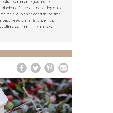
he potrà beatamente gustarsi lo
anta nell’alternarsi delle stagioni, da
maverile, al bianco candido dei fiori
lle bacche autunnali fino, per i più
uest’ultime con l’immacolata neve