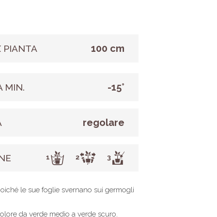
100 cm
 PIANTA
-15°
 MIN.
regolare
A
NE
poiché le sue foglie svernano sui germogli
 colore da verde medio a verde scuro.