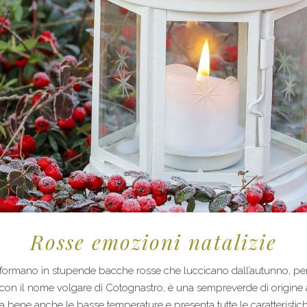
Rosse emozioni natalizie
i trasformano in stupende bacche rosse che luccicano dall’autunno, per
con il nome volgare di Cotognastro, è una sempreverde di origine a
a bene anche le basse temperature e presenta tutte le caratteristich