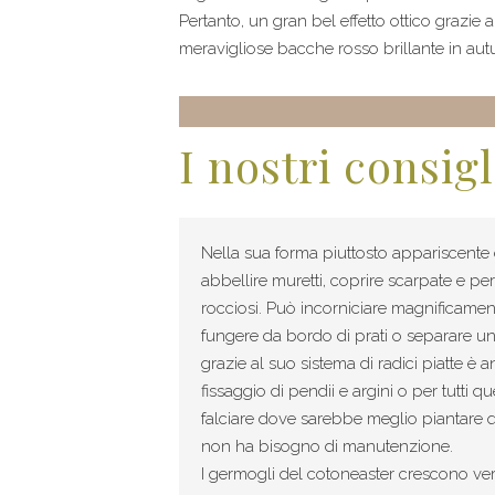
Pertanto, un gran bel effetto ottico grazie 
meravigliose bacche rosso brillante in aut
I nostri consigl
Nella sua forma piuttosto appariscente 
abbellire muretti, coprire scarpate e per
rocciosi. Può incorniciare magnificamente
fungere da bordo di prati o separare una 
grazie al suo sistema di radici piatte è 
fissaggio di pendii e argini o per tutti que
falciare dove sarebbe meglio piantare 
non ha bisogno di manutenzione.
I germogli del cotoneaster crescono vers