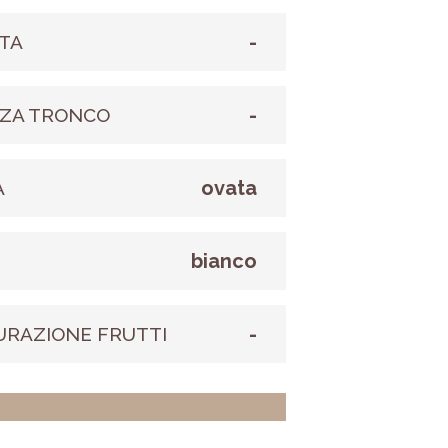
-
TA
-
ZA TRONCO
ovata
A
bianco
E
-
URAZIONE FRUTTI