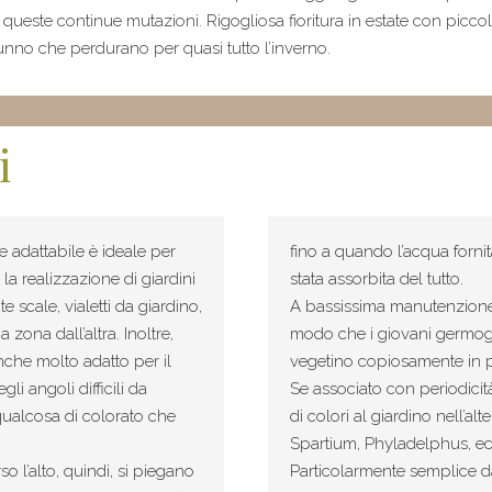
a queste continue mutazioni. Rigogliosa fioritura in estate con piccoli
unno che perdurano per quasi tutto l’inverno.
i
e adattabile è ideale per
fino a quando l’acqua forni
 la realizzazione di giardini
stata assorbita del tutto.
 scale, vialetti da giardino,
A bassissima manutenzione,
zona dall’altra. Inoltre,
modo che i giovani germogli
anche molto adatto per il
vegetino copiosamente in 
gli angoli difficili da
Se associato con periodicità 
qualcosa di colorato che
di colori al giardino nell’alt
Spartium, Phyladelphus, ec
o l’alto, quindi, si piegano
Particolarmente semplice da