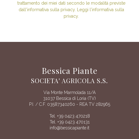
trattamento dei miei dati secondo le modalità previste
dall'informativa sulla privacy. Leggi l'informativa sulla
privacy.
Bessica Piante
SOCIETA' AGRICOLA S.S.
Via Monte Marmolada 11/A
31037 Bessica di Loria (TV)
P.I. / C.F. 03587340260 - REA TV 282965
Tel. +39 0423 470218
Tel. +39 0423 470131
info@bessicapiante.it