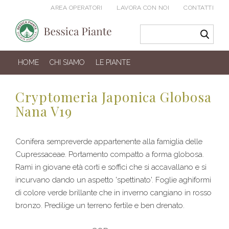
AREA OPERATORI
LAVORA CON NOI
CONTATTI
HOME
CHI SIAMO
LE PIANTE
Cryptomeria Japonica Globosa
Nana V19
Conifera sempreverde appartenente alla famiglia delle
Cupressaceae. Portamento compatto a forma globosa.
Rami in giovane età corti e soffici che si accavallano e si
incurvano dando un aspetto 'spettinato'. Foglie aghiformi
di colore verde brillante che in inverno cangiano in rosso
bronzo. Predilige un terreno fertile e ben drenato.