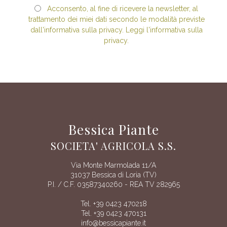
Acconsento, al fine di ricevere la newsletter, al
trattamento dei miei dati secondo le modalità previste
dall'informativa sulla privacy. Leggi l'informativa sulla
privacy.
Bessica Piante
SOCIETA' AGRICOLA S.S.
Via Monte Marmolada 11/A
31037 Bessica di Loria (TV)
P.I. / C.F. 03587340260 - REA TV 282965
Tel. +39 0423 470218
Tel. +39 0423 470131
info@bessicapiante.it